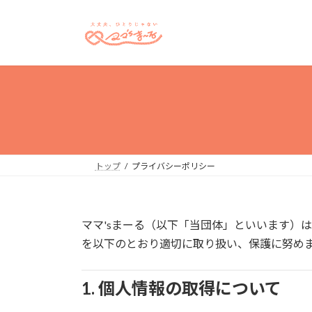
コ
ナ
ン
ビ
テ
ゲ
ン
ー
ツ
シ
へ
ョ
ス
ン
キ
に
ッ
移
プ
動
トップ
プライバシーポリシー
ママ'sまーる（以下「当団体」といいます）
を以下のとおり適切に取り扱い、保護に努め
1. 個人情報の取得について